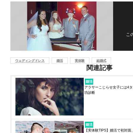
こ
ウェディングドレス
婚活
実体験
結婚式
関連記事
婚活
アラサーこじらせ女子には4
功診断
婚活
【実体験TIPS】婚活で初対