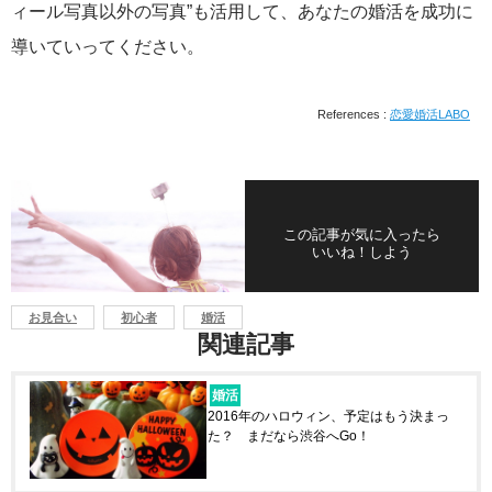
ィール写真以外の写真”も活用して、あなたの婚活を成功に
導いていってください。
References :
恋愛婚活LABO
この記事が気に入ったら
いいね！しよう
お見合い
初心者
婚活
関連記事
婚活
2016年のハロウィン、予定はもう決まっ
た？ まだなら渋谷へGo！