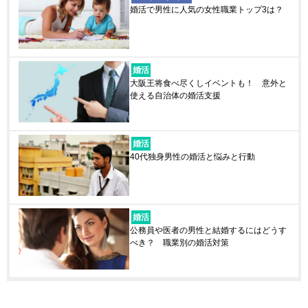
婚活で男性に人気の女性職業トップ3は？
婚活
大阪王将食べ尽くしイベントも！ 意外と
使える自治体の婚活支援
婚活
40代独身男性の婚活と悩みと行動
婚活
公務員や医者の男性と結婚するにはどうす
べき？ 職業別の婚活対策