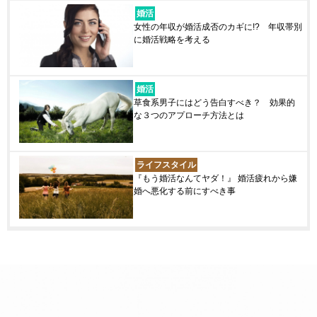
婚活
女性の年収が婚活成否のカギに!? 年収帯別
に婚活戦略を考える
婚活
草食系男子にはどう告白すべき？ 効果的
な３つのアプローチ方法とは
ライフスタイル
『もう婚活なんてヤダ！』 婚活疲れから嫌
婚へ悪化する前にすべき事