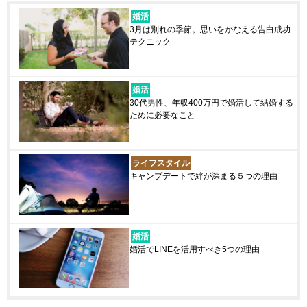
婚活
3月は別れの季節。思いをかなえる告白成功
テクニック
婚活
30代男性、年収400万円で婚活して結婚する
ために必要なこと
ライフスタイル
キャンプデートで絆が深まる５つの理由
婚活
婚活でLINEを活用すべき5つの理由