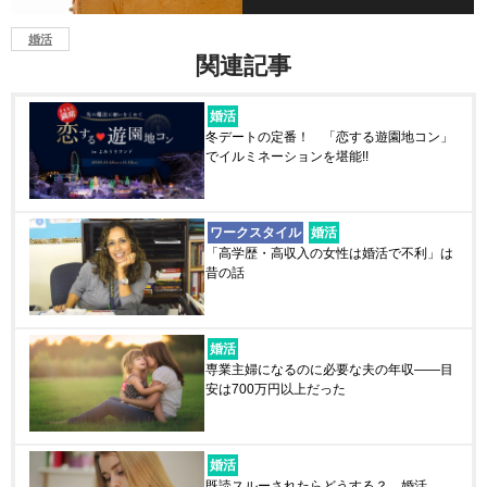
婚活
関連記事
婚活
冬デートの定番！ 「恋する遊園地コン」
でイルミネーションを堪能!!
ワークスタイル
婚活
「高学歴・高収入の女性は婚活で不利」は
昔の話
婚活
専業主婦になるのに必要な夫の年収――目
安は700万円以上だった
婚活
既読スルーされたらどうする？ 婚活