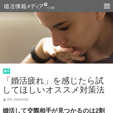
コンテントスキップ
婚活
「婚活疲れ」を感じたら試
してほしいオススメ対策法
JPN_MANATEE
婚活して交際相手が見つかるのは2割