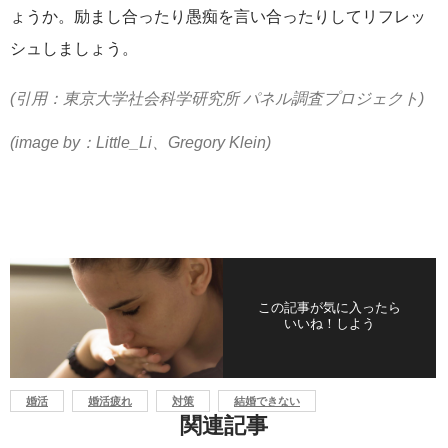
ょうか。励まし合ったり愚痴を言い合ったりしてリフレッ
シュしましょう。
(引用：東京大学社会科学研究所 パネル調査プロジェクト)
(image by：Little_Li、Gregory Klein)
この記事が気に入ったら
いいね！しよう
婚活
婚活疲れ
対策
結婚できない
関連記事