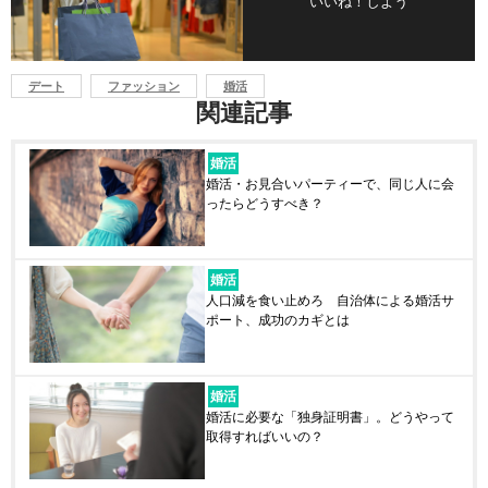
いいね！しよう
デート
ファッション
婚活
関連記事
婚活
婚活・お見合いパーティーで、同じ人に会
ったらどうすべき？
婚活
人口減を食い止めろ 自治体による婚活サ
ポート、成功のカギとは
婚活
婚活に必要な「独身証明書」。どうやって
取得すればいいの？