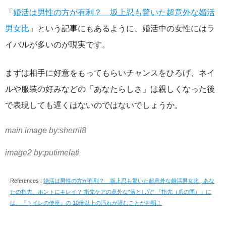
「
婚活は男性の方が有利？ 坂上忍も驚いた超意外な婚活
男女比
」という記事にもあるように、婚活中の女性にはラ
イバルが多いのが現実です。
まずは相手に好意をもってもらいチャンスをひろげ、ネイ
ルや服装の好みなどの「あなたらしさ」は親しくなった後
で表現しても遅くはないのではないでしょうか。
main image by:sherril8
image2 by:putimelati
References :
婚活は男性の方が有利？ 坂上忍も驚いた超意外な婚活男女比
,
あな
たの指先、ホントにキレイ？ 指先ケアの意外な“落とし穴” 『指先（爪の間）』に
は、『トイレの便座』の 10倍以上の汚れが潜むことが判明！