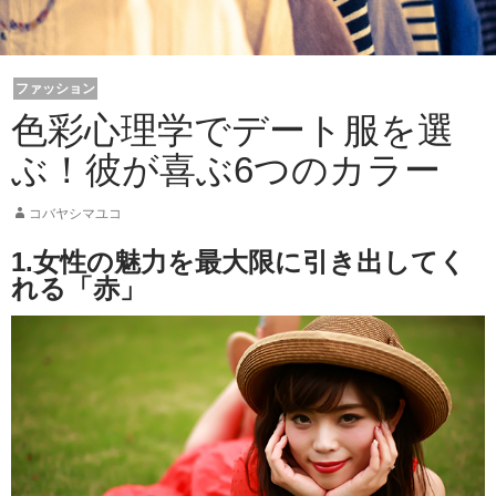
ファッション
色彩心理学でデート服を選
ぶ！彼が喜ぶ6つのカラー
コバヤシマユコ
1.女性の魅力を最大限に引き出してく
れる「赤」