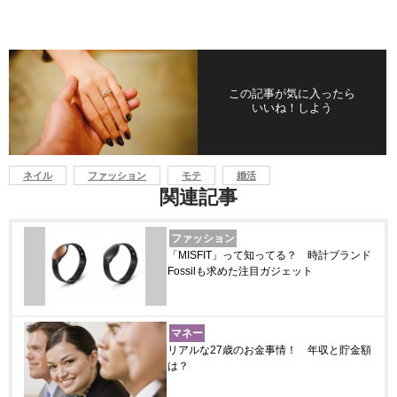
この記事が気に入ったら
いいね！しよう
ネイル
ファッション
モテ
婚活
関連記事
ファッション
「MISFIT」って知ってる？ 時計ブランド
Fossilも求めた注目ガジェット
マネー
リアルな27歳のお金事情！ 年収と貯金額
は？